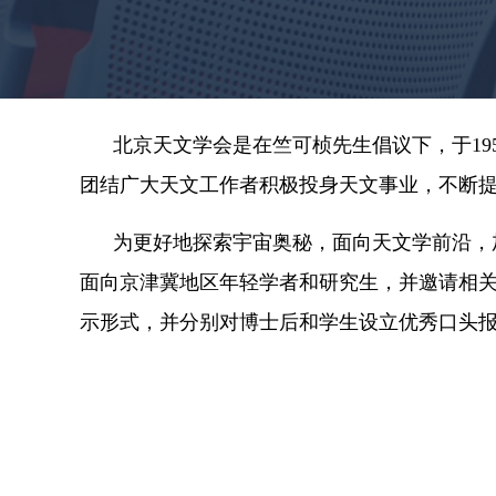
北京天文学会是在竺可桢先生倡议下，于
19
团结广大天文工作者积极投身天文事业，不断
为更好
地探索宇宙奥秘，面向
天文
学
前沿
，
面向京津冀地区年轻学者和研究生，并邀请
相
示形式，
并
分别对博士后和学生设立优秀口头