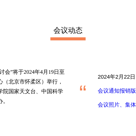
会议动态
讨会
”
将于
2024
年
4
月
19
日至
2024年2月2
心（北京市怀柔区）举行，
“
会议通知报销版
学院国家天文台、中国科学
办。
会议照片、集体